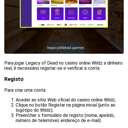
Para jogar Legacy of Dead no casino online Wildz a dinheiro
real, é necessário registar-se e verificar a conta.
Registo
Para criar uma conta:
Aceder ao sítio Web oficial do casino online Wildz;
Clique no botão Registar na página inicial (junto ao
logótipo do Wildz);
Preencher o formulário de registo (nome, apelido,
número de telemóvel, endereço de e-mail).