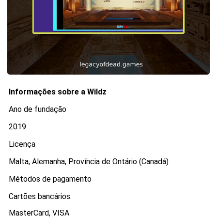
Informações sobre a Wildz
Ano de fundação
2019
Licença
Malta, Alemanha, Província de Ontário (Canadá)
Métodos de pagamento
Cartões bancários:
MasterCard, VISA