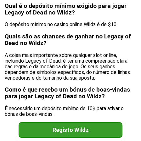
Qual é o depósito mínimo exigido para jogar
Legacy of Dead no Wildz?
O depósito mínimo no casino online Wildz é de $10.
Quais são as chances de ganhar no Legacy of
Dead no Wildz?
A coisa mais importante sobre qualquer slot online,
incluindo Legacy of Dead, é ter uma compreensão clara
das regras e da mecânica do jogo. Os seus ganhos
dependem de símbolos específicos, do número de linhas
vencedoras e do tamanho da sua aposta.
Como é que recebo um bónus de boas-vindas
para jogar Legacy of Dead no Wildz?
É necessário um depósito mínimo de 10$ para ativar o
bónus de boas-vindas.
Registo Wildz