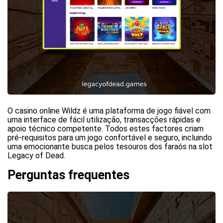
O casino online Wildz é uma plataforma de jogo fiável com
uma interface de fácil utilização, transacções rápidas e
apoio técnico competente. Todos estes factores criam
pré-requisitos para um jogo confortável e seguro, incluindo
uma emocionante busca pelos tesouros dos faraós na slot
Legacy of Dead.
Perguntas frequentes