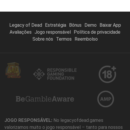
Legacy of Dead
Estratégia
Bônus
Demo
Baixar App
Avaliações
Jogo responsável
Política de privacidade
Sobre nós
Termos
Reembolso
JOGO RESPONSÁVEL:
No legacyofdead.games
valorizamos muito o jogo responsável – tanto para nossos