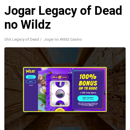
Jogar Legacy of Dead
no Wildz
Slot Legacy of Dead
Jogar no Wildz Casino