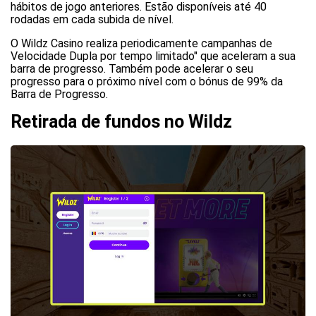
hábitos de jogo anteriores. Estão disponíveis até 40
rodadas em cada subida de nível.
O Wildz Casino realiza periodicamente campanhas de
Velocidade Dupla por tempo limitado" que aceleram a sua
barra de progresso. Também pode acelerar o seu
progresso para o próximo nível com o bónus de 99% da
Barra de Progresso.
Retirada de fundos no Wildz