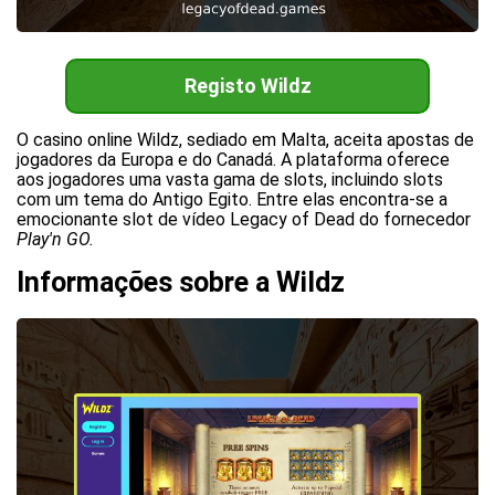
Registo Wildz
O casino online Wildz, sediado em Malta, aceita apostas de
jogadores da Europa e do Canadá. A plataforma oferece
aos jogadores uma vasta gama de slots, incluindo slots
com um tema do Antigo Egito. Entre elas encontra-se a
emocionante slot de vídeo Legacy of Dead do fornecedor
Play'n GO.
Informações sobre a Wildz