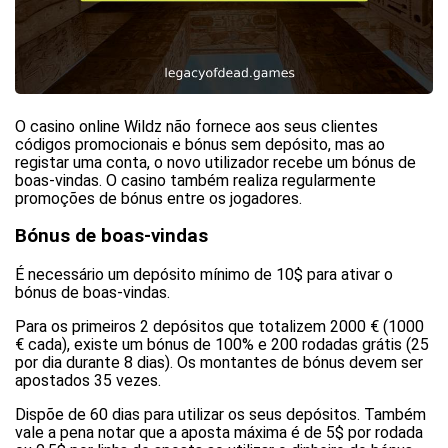
O casino online Wildz não fornece aos seus clientes
códigos promocionais e bónus sem depósito, mas ao
registar uma conta, o novo utilizador recebe um bónus de
boas-vindas. O casino também realiza regularmente
promoções de bónus entre os jogadores.
Bónus de boas-vindas
É necessário um depósito mínimo de 10$ para ativar o
bónus de boas-vindas.
Para os primeiros 2 depósitos que totalizem 2000 € (1000
€ cada), existe um bónus de 100% e 200 rodadas grátis (25
por dia durante 8 dias). Os montantes de bónus devem ser
apostados 35 vezes.
Dispõe de 60 dias para utilizar os seus depósitos. Também
vale a pena notar que a aposta máxima é de 5$ por rodada