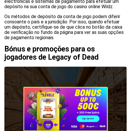
electrónicas e sistemas de pagamento para efetuar um
depósito na sua conta de jogo do casino online Wildz.
Os métodos de depósito da conta de jogo podem diferir
consoante o país e a jurisdição. Por isso, quando efetuar
um depósito, certifique-se de que clica no botão da caixa
de verificação no fundo da página para ver as suas opções
de pagamento regionais.
Bónus e promoções para os
jogadores de Legacy of Dead