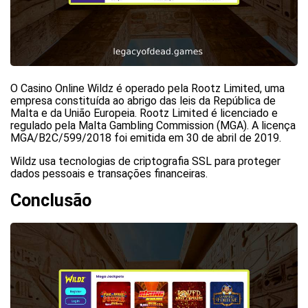
O Casino Online Wildz é operado pela Rootz Limited, uma
empresa constituída ao abrigo das leis da República de
Malta e da União Europeia. Rootz Limited é licenciado e
regulado pela Malta Gambling Commission (MGA). A licença
MGA/B2C/599/2018 foi emitida em 30 de abril de 2019.
Wildz usa tecnologias de criptografia SSL para proteger
dados pessoais e transações financeiras.
Conclusão