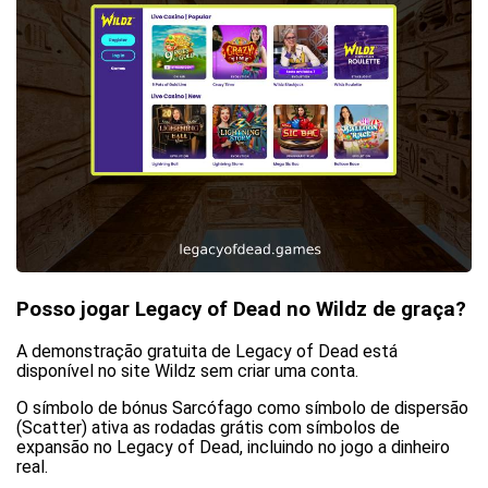
Posso jogar Legacy of Dead no Wildz de graça?
A demonstração gratuita de Legacy of Dead está
disponível no site Wildz sem criar uma conta.
O símbolo de bónus Sarcófago como símbolo de dispersão
(Scatter) ativa as rodadas grátis com símbolos de
expansão no Legacy of Dead, incluindo no jogo a dinheiro
real.