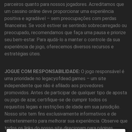
parceiros quanto para nossos jogadores. Acreditamos que
um cassino online deve proporcionar uma experiência
positiva e agradável – sem preocupações com perdas
financeiras. Se você estiver se sentindo sobrecarregado ou
preocupado, recomendamos que faça uma pausa e priorize
seu bem-estar. Para ajudá-lo a manter o controle da sua
experiência de jogo, oferecemos diversos recursos e
estratégias úteis.
JOGUE COM RESPONSABILIDADE:
O jogo responsável é
uma prioridade no legacyofdead.games – um site
independente que não é afiliado aos provedores
promovidos. Antes de participar de qualquer tipo de aposta
ou jogo de azar, certifique-se de cumprir todos os
requisitos legais e restrições de idade em sua jurisdição.
Nosso site tem fins exclusivamente informativos e de
entretenimento para melhorar sua experiência. Observe que
todos os links do nosso site direcionam para páginas