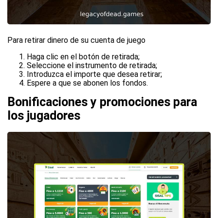
Para retirar dinero de su cuenta de juego
Haga clic en el botón de retirada;
Seleccione el instrumento de retirada;
Introduzca el importe que desea retirar;
Espere a que se abonen los fondos.
Bonificaciones y promociones para
los jugadores