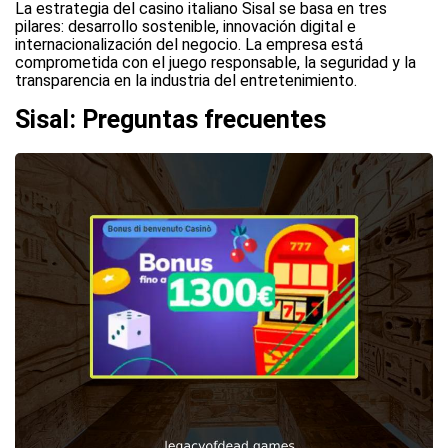
La estrategia del casino italiano Sisal se basa en tres
pilares: desarrollo sostenible, innovación digital e
internacionalización del negocio. La empresa está
comprometida con el juego responsable, la seguridad y la
transparencia en la industria del entretenimiento.
Sisal: Preguntas frecuentes