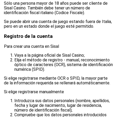
Sólo una persona mayor de 18 años puede ser cliente de
Sisal Casino. También debe tener un número de
identificación fiscal italiano (Codice Fiscale).
Se puede abrir una cuenta de juego estando fuera de Italia,
pero en un estado donde el juego esté permitido.
Registro de la cuenta
Para crear una cuenta en Sisal
Vaya a la página oficial de Sisal Casino;
Elija el método de registro - manual, reconocimiento
óptico de caracteres (OCR), sistema de identificación
numérica (SPID).
Si elige registrarse mediante OCR o SPID, la mayor parte
de la información requerida se rellenará automáticamente.
Si elige registrarse manualmente
Introduzca sus datos personales (nombre, apellidos,
fecha y lugar de nacimiento, lugar de residencia,
número de identificación fiscal);
Compruebe que los datos personales introducidos