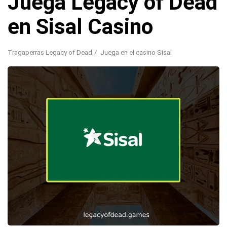
Juega Legacy of Dead
en Sisal Casino
Tragaperras Legacy of Dead
Juega en el casino Sisal