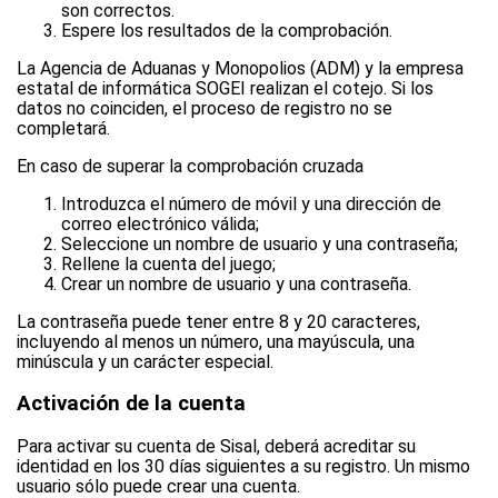
son correctos.
Espere los resultados de la comprobación.
La Agencia de Aduanas y Monopolios (ADM) y la empresa
estatal de informática SOGEI realizan el cotejo. Si los
datos no coinciden, el proceso de registro no se
completará.
En caso de superar la comprobación cruzada
Introduzca el número de móvil y una dirección de
correo electrónico válida;
Seleccione un nombre de usuario y una contraseña;
Rellene la cuenta del juego;
Crear un nombre de usuario y una contraseña.
La contraseña puede tener entre 8 y 20 caracteres,
incluyendo al menos un número, una mayúscula, una
minúscula y un carácter especial.
Activación de la cuenta
Para activar su cuenta de Sisal, deberá acreditar su
identidad en los 30 días siguientes a su registro. Un mismo
usuario sólo puede crear una cuenta.