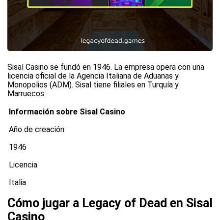
Sisal Casino se fundó en 1946. La empresa opera con una
licencia oficial de la Agencia Italiana de Aduanas y
Monopolios (ADM). Sisal tiene filiales en Turquía y
Marruecos.
Información sobre Sisal Casino
Año de creación
1946
Licencia
Italia
Cómo jugar a Legacy of Dead en Sisal
Casino