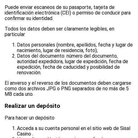
Puede enviar escaneos de su pasaporte, tarjeta de
identificación electrónica (CEI) o permiso de conducir para
confirmar su identidad.
Todos los datos deben ser claramente legibles, en
particular
Datos personales (nombre, apellidos, fecha y lugar de
nacimiento, lugar de residencia, foto);
Datos del documento: número del documento,
autoridad expedidora, lugar de expedición, fecha de
expedición, fecha de caducidad y posibilidad de
renovación.
El anverso y el reverso de los documentos deben cargarse
como dos archivos JPG o PNG separados de no más de 5
MB cada uno.
Realizar un depósito
Para hacer un depósito
Acceda a su cuenta personal en el sitio web de Sisal
Casino .