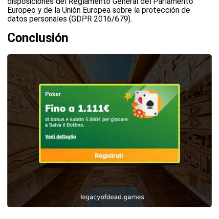
disposiciones del Reglamento General del Parlamento
Europeo y de la Unión Europea sobre la protección de
datos personales (GDPR 2016/679).
Conclusión