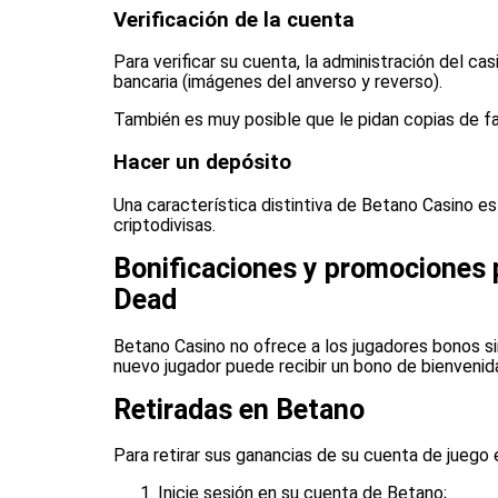
Verificación de la cuenta
Para verificar su cuenta, la administración del ca
bancaria (imágenes del anverso y reverso).
También es muy posible que le pidan copias de fa
Hacer un depósito
Una característica distintiva de Betano Casino e
criptodivisas.
Bonificaciones y promociones 
Dead
Betano Casino no ofrece a los jugadores bonos sin
nuevo jugador puede recibir un bono de bienvenid
Retiradas en Betano
Para retirar sus ganancias de su cuenta de juego
Inicie sesión en su cuenta de Betano;