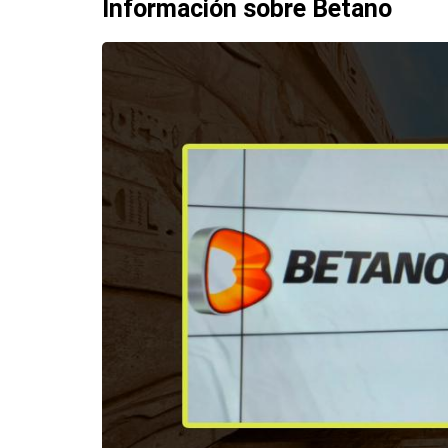
Información sobre Betano