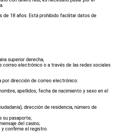
a.
s de 18 años. Está prohibido facilitar datos de
ina superior derecha;
e correo electrónico o a través de las redes sociales
 por dirección de correo electrónico:
 nombre, apellidos, fecha de nacimiento y sexo en el
ciudadanía), dirección de residencia, número de
e su pasaporte;
mensaje del casino;
 y confirme el registro.