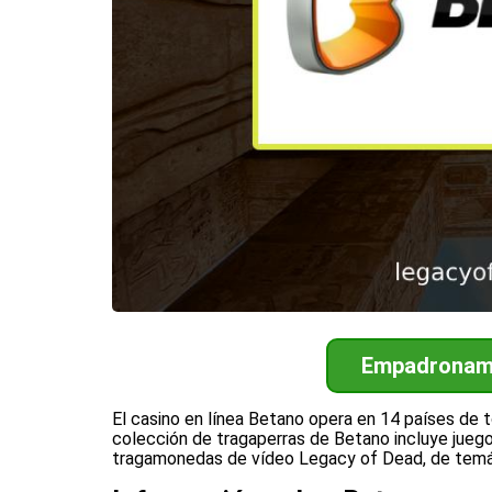
Empadronami
El casino en línea Betano opera en 14 países de t
colección de tragaperras de Betano incluye juego
tragamonedas de vídeo Legacy of Dead, de temát