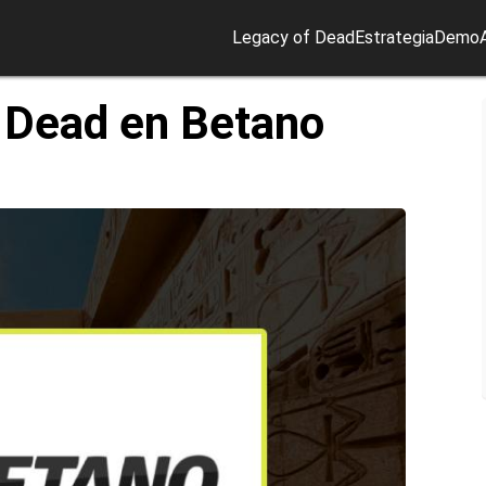
Legacy of Dead
Estrategia
Demo
 Dead en Betano