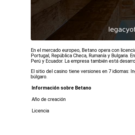
En el mercado europeo, Betano opera con licencias
Portugal, República Checa, Rumanía y Bulgaria. En 
Perú y Ecuador. La empresa también está desarrol
El sitio del casino tiene versiones en 7 idiomas: 
búlgaro.
Información sobre Betano
Año de creación
Licencia