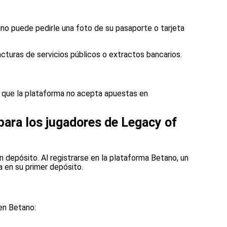
sino puede pedirle una foto de su pasaporte o tarjeta
cturas de servicios públicos o extractos bancarios.
s que la plataforma no acepta apuestas en
para los jugadores de Legacy of
 depósito. Al registrarse en la plataforma Betano, un
a en su primer depósito.
 en Betano: