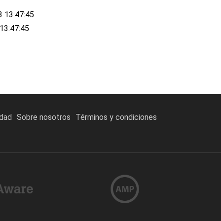
3 13:47:45
13:47:45
idad
Sobre nosotros
Términos y condiciones